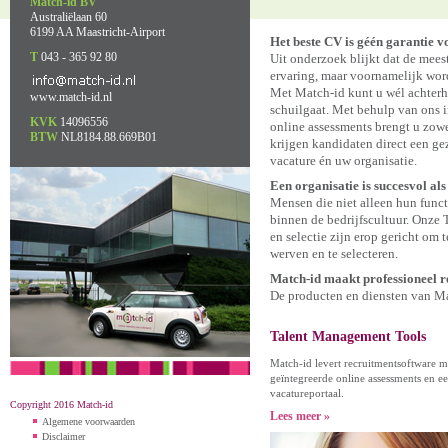
Match-id BV
Australiëlaan 60
6199 AA Maastricht-Airport
Het beste CV is géén garantie 
T
043 - 365 92 80
Uit onderzoek blijkt dat de me
ervaring, maar voornamelijk wor
Met Match-id kunt u wél achterh
www.match-id.nl
schuilgaat. Met behulp van ons
KVK
14096556
online assessments brengt u zowel
BTW
NL8184.88.669B01
krijgen kandidaten direct een ge
vacature én uw organisatie.
Een organisatie is succesvol al
Mensen die niet alleen hun funct
binnen de bedrijfscultuur. Onze
en selectie zijn erop gericht om 
werven en te selecteren.
Match-id maakt professioneel r
De producten en diensten van Mat
Talent Management Tools
Match-id levert recruitmentsoftware m
geïntegreerde online assessments en e
vacatureportaal.
Copyright 2016 Match-id
Lees meer »
Algemene voorwaarden
Disclaimer